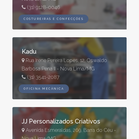
(31) 9128-0046
COSTUREIRAS E CONFECÇÕES
Kadu
Rua Irene Pereira Lopes, 12, Oswaldo
Barbosa Pena II - Nova Lima/MG
(31) 3541-2087
OFICINA MECÂNICA
JJ Personalizados Criativos
Avenida Esmeraldas, 269, Barra do Céu -
Nova Lima/MG