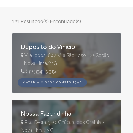
121 Resultado(s) Encontrado(s)
Depósito do Vinício
Vila lobos, 647, Vila São José - 2ª Seção
- Nova Lima/MG
(31) 3541-9319
MATERIAIS PARA CONSTRUÇÃO
Nossa Fazendinha
Rua Ceará, 320, Chácara dos Cristais -
Nova Lima/MG