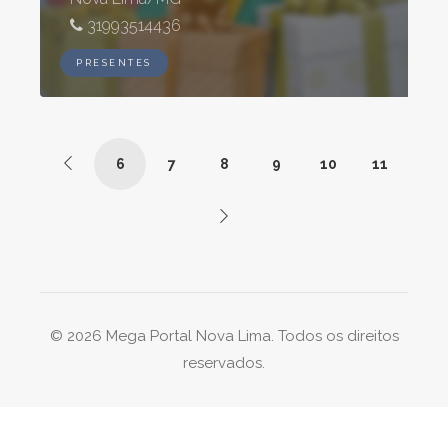
31993514436
PRESENTES
6
7
8
9
10
11
© 2026 Mega Portal Nova Lima. Todos os direitos
reservados.