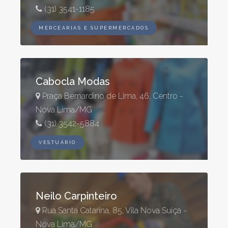
(31) 3541-1185
MERCEARIAS E SUPERMERCADOS
Cabocla Modas
Praça Bernardino de Lima, 46, Centro -
Nova Lima/MG
(31) 3542-5884
VESTUÁRIO
Neilo Carpinteiro
Rua Santa Catarina, 85, Vila Nova Suíça -
Nova Lima/MG