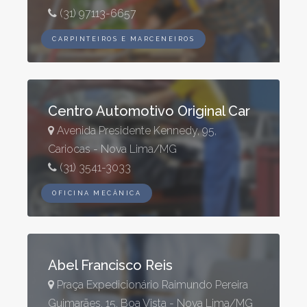
(31) 97113-6657
CARPINTEIROS E MARCENEIROS
Centro Automotivo Original Car
Avenida Presidente Kennedy, 95,
Cariocas - Nova Lima/MG
(31) 3541-3033
OFICINA MECÂNICA
Abel Francisco Reis
Praça Expedicionário Raimundo Pereira
Guimarães, 15, Boa Vista - Nova Lima/MG