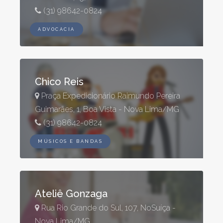
(31) 98642-0824
ADVOCACIA
Chico Reis
Praça Expedicionário Raimundo Pereira
Guimarães, 1, Boa Vista - Nova Lima/MG
(31) 98642-0824
MÚSICOS E BANDAS
Ateliê Gonzaga
Rua Rio Grande do Sul, 107, NoSuíça -
Nova Lima/MG