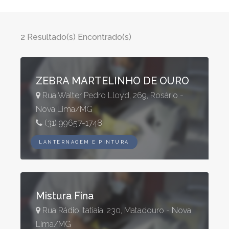
2 Resultado(s) Encontrado(s)
ZEBRA MARTELINHO DE OURO
Rua Walter Pedro Lloyd, 269, Rosário -
Nova Lima/MG
(31) 99657-1748
LANTERNAGEM E PINTURA
Mistura Fina
Rua Rádio Itatiaia, 230, Matadouro - Nova
Lima/MG